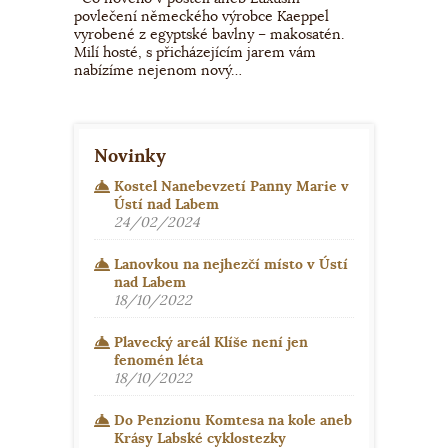
povlečení německého výrobce Kaeppel
vyrobené z egyptské bavlny – makosatén.
Milí hosté, s přicházejícím jarem vám
nabízíme nejenom nový…
Novinky
Kostel Nanebevzetí Panny Marie v
Ústí nad Labem
24/02/2024
Lanovkou na nejhezčí místo v Ústí
nad Labem
18/10/2022
Plavecký areál Klíše není jen
fenomén léta
18/10/2022
Do Penzionu Komtesa na kole aneb
Krásy Labské cyklostezky