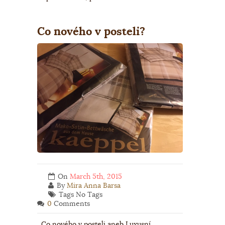
Co nového v posteli?
On
March 5th, 2015
By
Mira Anna Barsa
Tags No Tags
0
Comments
Co nového v posteli aneb Luxusní