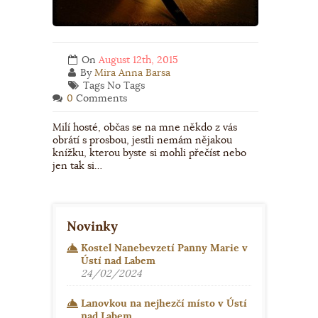
On
August 12th, 2015
By
Mira Anna Barsa
Tags No Tags
0
Comments
Milí hosté, občas se na mne někdo z vás
obrátí s prosbou, jestli nemám nějakou
knížku, kterou byste si mohli přečíst nebo
jen tak si…
Novinky
Kostel Nanebevzetí Panny Marie v
Ústí nad Labem
24/02/2024
Lanovkou na nejhezčí místo v Ústí
nad Labem