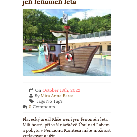
jen fenomén léta
On
October 18th, 2022
By
Mira Anna Barsa
Tags No Tags
0
Comments
Plavecký areál Klíše není jen fenomén léta
Milí hosté, při vaší návštěvě Ústí nad Labem
a pobytu v Penzionu Komtesa máte možnost
zrelaxovat a užít…