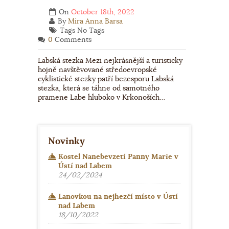
On
October 18th, 2022
By
Mira Anna Barsa
Tags No Tags
0
Comments
Labská stezka Mezi nejkrásnější a turisticky
hojně navštěvované středoevropské
cyklistické stezky patří bezesporu Labská
stezka, která se táhne od samotného
pramene Labe hluboko v Krkonoších…
Novinky
Kostel Nanebevzetí Panny Marie v
Ústí nad Labem
24/02/2024
Lanovkou na nejhezčí místo v Ústí
nad Labem
18/10/2022