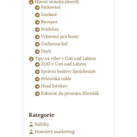
Hlavní stránka (domů)
Parkování
Snídaně
Recepce
Prádelna
Vybavení pro hosty
Úschovna kol
Duch
Tipy na výlet v Ústí nad Labem
ZOO v Ústí nad Labem
Správní budovy Spolchemie
Průčelská rokle
Hrad Střekov
Exkurze do pivovaru Březňák
Kategorie
Balíčky
Hotelový marketing