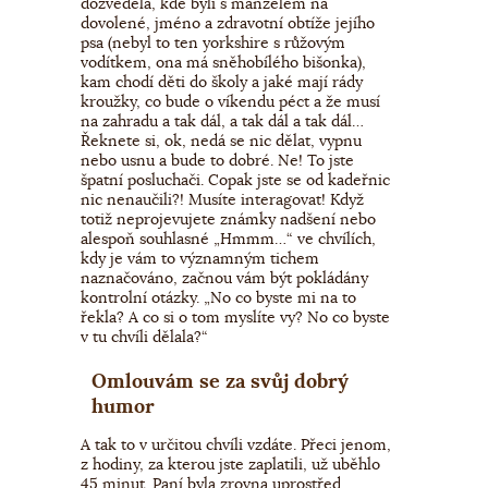
dozvěděla, kde byli s manželem na
dovolené, jméno a zdravotní obtíže jejího
psa (nebyl to ten yorkshire s růžovým
vodítkem, ona má sněhobílého bišonka),
kam chodí děti do školy a jaké mají rády
kroužky, co bude o víkendu péct a že musí
na zahradu a tak dál, a tak dál a tak dál…
Řeknete si, ok, nedá se nic dělat, vypnu
nebo usnu a bude to dobré. Ne! To jste
špatní posluchači. Copak jste se od kadeřnic
nic nenaučili?! Musíte interagovat! Když
totiž neprojevujete známky nadšení nebo
alespoň souhlasné „Hmmm…“ ve chvílích,
kdy je vám to významným tichem
naznačováno, začnou vám být pokládány
kontrolní otázky. „No co byste mi na to
řekla? A co si o tom myslíte vy? No co byste
v tu chvíli dělala?“
Omlouvám se za svůj dobrý
humor
A tak to v určitou chvíli vzdáte. Přeci jenom,
z hodiny, za kterou jste zaplatili, už uběhlo
45 minut. Paní byla zrovna uprostřed