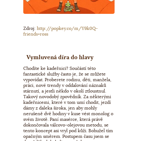
Zdroj:
http://popkey.co/m/Y9k0Q-
friends+ross
Vymluvená díra do hlavy
Chodíte ke kadeřnici? Součástí této
fantastické služby často je, že se můžete
vypovídat. Proberete rodinu, děti, manžela,
práci, nové trendy v oddalování náznaků
stárnutí, a jestli někdo v okolí ztloustnul.
Takový novodobý zpovědník. Za některými
kadeřnicemi, které v tom umí chodit, jezdí
dámy z daleka široka, jen aby mohly
nerušeně dvě hodiny v kuse vést monolog o
svém životě. Paní masérce, která právě
dokončovala válcovo-olejovou metodu, se
tento koncept asi vryl pod kůži. Bohužel tím
opačným směrem. Postupem času jsem se