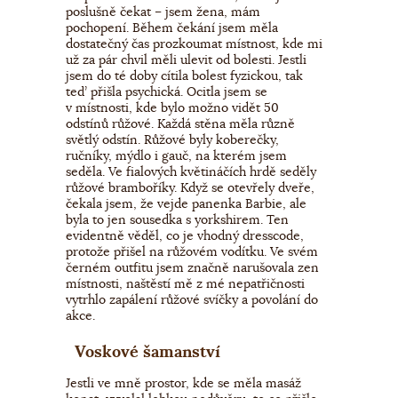
poslušně čekat – jsem žena, mám
pochopení. Během čekání jsem měla
dostatečný čas prozkoumat místnost, kde mi
už za pár chvil měli ulevit od bolesti. Jestli
jsem do té doby cítila bolest fyzickou, tak
teď přišla psychická. Ocitla jsem se
v místnosti, kde bylo možno vidět 50
odstínů růžové. Každá stěna měla různě
světlý odstín. Růžové byly koberečky,
ručníky, mýdlo i gauč, na kterém jsem
seděla. Ve fialových květináčích hrdě seděly
růžové bramboříky. Když se otevřely dveře,
čekala jsem, že vejde panenka Barbie, ale
byla to jen sousedka s yorkshirem. Ten
evidentně věděl, co je vhodný dresscode,
protože přišel na růžovém vodítku. Ve svém
černém outfitu jsem značně narušovala zen
místnosti, naštěstí mě z mé nepatřičnosti
vytrhlo zapálení růžové svíčky a povolání do
akce.
Voskové šamanství
Jestli ve mně prostor, kde se měla masáž