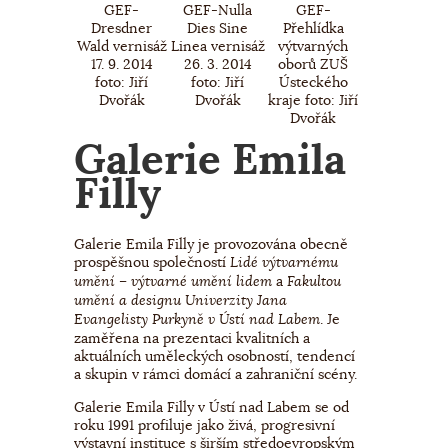
GEF-
GEF-Nulla
GEF-
Dresdner
Dies Sine
Přehlídka
Wald vernisáž
Linea vernisáž
výtvarných
17. 9. 2014
26. 3. 2014
oborů ZUŠ
foto: Jiří
foto: Jiří
Ústeckého
Dvořák
Dvořák
kraje foto: Jiří
Dvořák
Galerie Emila
Filly
Galerie Emila Filly je provozována obecně
prospěšnou společností
Lidé výtvarnému
a
umění – výtvarné umění lidem
Fakultou
umění a designu Univerzity Jana
. Je
Evangelisty Purkyně v Ústí nad Labem
zaměřena na prezentaci kvalitních a
aktuálních uměleckých osobností, tendencí
a skupin v rámci domácí a zahraniční scény.
Galerie Emila Filly v Ústí nad Labem se od
roku 1991 profiluje jako živá, progresivní
výstavní instituce s širším středoevropským