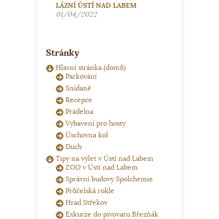
LÁZNÍ ÚSTÍ NAD LABEM
01/04/2022
Stránky
Hlavní stránka (domů)
Parkování
Snídaně
Recepce
Prádelna
Vybavení pro hosty
Úschovna kol
Duch
Tipy na výlet v Ústí nad Labem
ZOO v Ústí nad Labem
Správní budovy Spolchemie
Průčelská rokle
Hrad Střekov
Exkurze do pivovaru Březňák