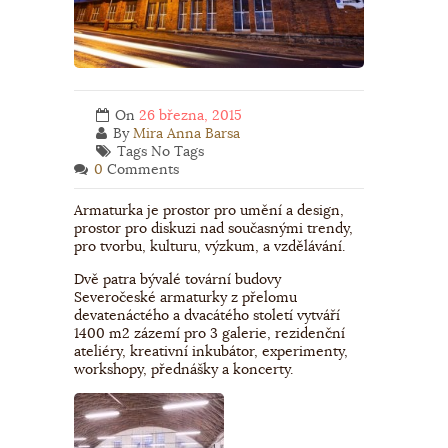
On
26 března, 2015
By
Mira Anna Barsa
Tags No Tags
0
Comments
Armaturka je prostor pro umění a design,
prostor pro diskuzi nad současnými trendy,
pro tvorbu, kulturu, výzkum, a vzdělávání.
Dvě patra bývalé tovární budovy
Severočeské armaturky z přelomu
devatenáctého a dvacátého století vytváří
1400 m
2
zázemí pro 3 galerie, rezidenční
ateliéry, kreativní inkubátor, experimenty,
workshopy, přednášky a koncerty.