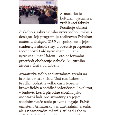
Armaturka je
kulturní, výstavní a
vzdělávací fabrika.
Postihuje oblasti
českého a zahraničního výtvarného umění a
designu. Její program je realizován
Fakultou
ve spolupráci s jejími
umění a designu UJEP
studenty a absolventy, a obecně prospěšnou
společností
Lidé výtvarnému umění –
. Toto neformální
výtvarné umění lidem
prostředí obohacuje nabídku kulturního
života v Ústí nad Labem
Armaturka sídlí v industriálním areálu na
hranici centra města Ústí nad Labem a
Předlic, oblasti z velké části tvořené
brownfieldy a sociálně vyloučenou lokalitou,
v budově, která původně sloužila jako
montážní hala pro armatury a v jejím
spodním patře stále provoz funguje. Právě
umístění Armaturky v industriálním areálu,
ale i v samotném městě Ústí nad Labem