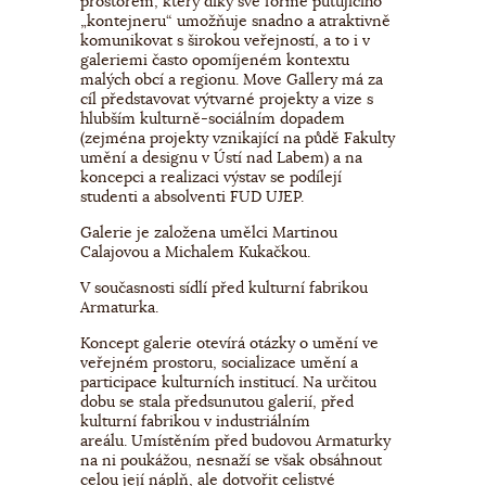
prostorem, který díky své formě putujícího
„kontejneru“ umožňuje snadno a atraktivně
komunikovat s širokou veřejností, a to i v
galeriemi často opomíjeném kontextu
malých obcí a regionu. Move Gallery má za
cíl představovat výtvarné projekty a vize s
hlubším kulturně-sociálním dopadem
(zejména projekty vznikající na půdě Fakulty
umění a designu v Ústí nad Labem) a na
koncepci a realizaci výstav se podílejí
studenti a absolventi FUD UJEP.
Galerie je založena umělci Martinou
Calajovou a Michalem Kukačkou.
V současnosti sídlí před kulturní fabrikou
Armaturka.
Koncept galerie otevírá otázky o umění ve
veřejném prostoru, socializace umění a
participace kulturních institucí. Na určitou
dobu se stala předsunutou galerií, před
kulturní fabrikou v industriálním
areálu. Umístěním před budovou Armaturky
na ni poukážou, nesnaží se však obsáhnout
celou její náplň, ale dotvořit celistvé