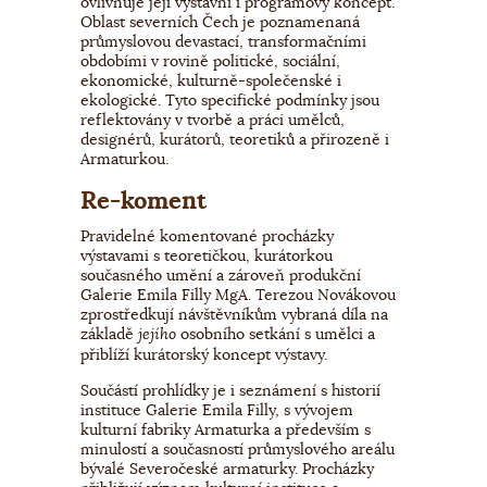
ovlivňuje její výstavní i programový koncept.
Oblast severních Čech je poznamenaná
průmyslovou devastací, transformačními
obdobími v rovině politické, sociální,
ekonomické, kulturně-společenské i
ekologické. Tyto specifické podmínky jsou
reflektovány v tvorbě a práci umělců,
designérů, kurátorů, teoretiků a přirozeně i
Armaturkou.
Re-koment
Pravidelné komentované procházky
výstavami s teoretičkou, kurátorkou
současného umění a zároveň produkční
Galerie Emila Filly MgA. Terezou Novákovou
zprostředkují návštěvníkům vybraná díla na
základě
osobního setkání s umělci a
jejího
přiblíží kurátorský koncept výstavy.
Součástí prohlídky je i seznámení s historií
instituce Galerie Emila Filly, s vývojem
kulturní fabriky Armaturka a především s
minulostí a současností průmyslového areálu
bývalé Severočeské armaturky. Procházky