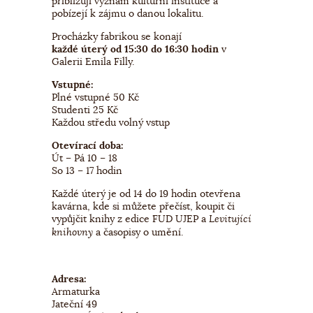
přibližují význam kulturní instituce a
pobízejí k zájmu o danou lokalitu.
Procházky fabrikou se konají
každé úterý od 15:30 do 16:30 hodin
v
Galerii Emila Filly.
Vstupné:
Plné vstupné 50 Kč
Studenti 25 Kč
Každou středu volný vstup
Otevírací doba:
Út – Pá 10 – 18
So 13 – 17 hodin
Každé úterý je od 14 do 19 hodin otevřena
kavárna, kde si můžete přečíst, koupit či
vypůjčit knihy z edice FUD UJEP a
Levitující
a časopisy o umění.
knihovny
Adresa:
Armaturka
Jateční 49