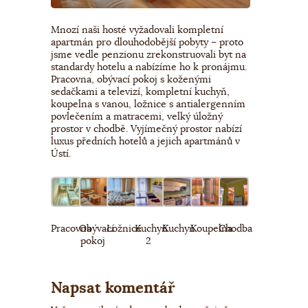
Mnozí naši hosté vyžadovali kompletní
apartmán pro dlouhodobější pobyty – proto
jsme vedle penzionu zrekonstruovali byt na
standardy hotelu a nabízíme ho k pronájmu.
Pracovna, obývací pokoj s koženými
sedačkami a televizí, kompletní kuchyň,
koupelna s vanou, ložnice s antialergenním
povlečením a matracemi, velký úložný
prostor v chodbě. Vyjímečný prostor nabízí
luxus předních hotelů a jejich apartmánů v
Ústí.
Pracovna
Obývací
Ložnice
Kuchyň
Kuchyň
Koupelna
Chodba
pokoj
2
Napsat komentář