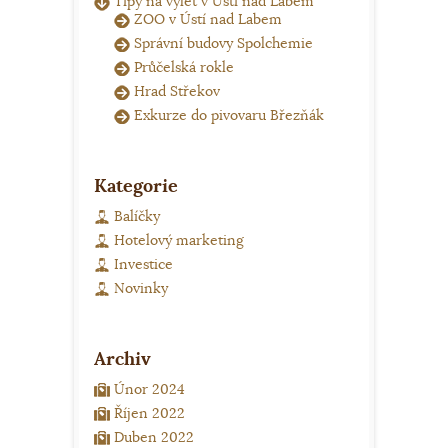
Tipy na výlet v Ústí nad Labem
ZOO v Ústí nad Labem
Správní budovy Spolchemie
Průčelská rokle
Hrad Střekov
Exkurze do pivovaru Březňák
Kategorie
Balíčky
Hotelový marketing
Investice
Novinky
Archiv
Únor 2024
Říjen 2022
Duben 2022