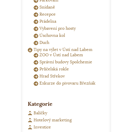
Parkování
Snídaně
Recepce
Prádelna
Vybavení pro hosty
Úschovna kol
Duch
Tipy na výlet v Ústí nad Labem
ZOO v Ústí nad Labem
Správní budovy Spolchemie
Průčelská rokle
Hrad Střekov
Exkurze do pivovaru Březňák
Kategorie
Balíčky
Hotelový marketing
Investice