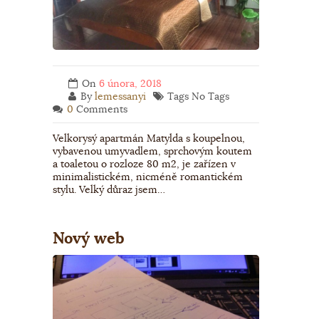
On
6 února, 2018
By
lemessanyi
Tags No Tags
0
Comments
Velkorysý apartmán Matylda s koupelnou,
vybavenou umyvadlem, sprchovým koutem
a toaletou o rozloze 80 m2, je zařízen v
minimalistickém, nicméně romantickém
stylu. Velký důraz jsem…
Nový web