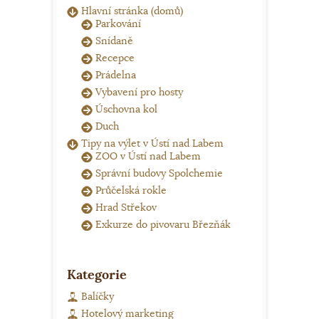
Hlavní stránka (domů)
Parkování
Snídaně
Recepce
Prádelna
Vybavení pro hosty
Úschovna kol
Duch
Tipy na výlet v Ústí nad Labem
ZOO v Ústí nad Labem
Správní budovy Spolchemie
Průčelská rokle
Hrad Střekov
Exkurze do pivovaru Březňák
Kategorie
Balíčky
Hotelový marketing